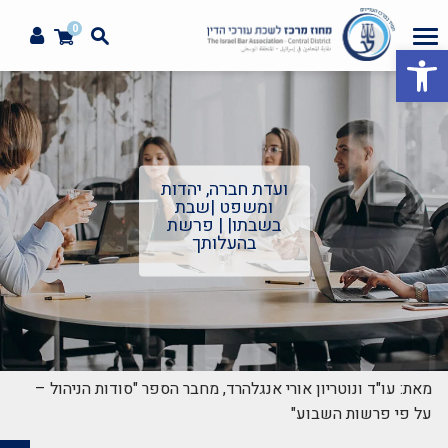
0
פתח סרגל נגישות
ועדת חברה, יהדות
ומשפט |שבת
בשבתו| | פרשת
בהעלותך
מאת: עו"ד ונוטריון אורי אנגלהרד, מחבר הספר "סודות הניהול –
על פי פרשות השבוע"