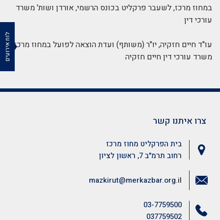
במחוז מרכז, לשעבר פרקליט בכונס הרשמי, אורדן ושות' משרד
עורכי דין
לוח אירועים
עו"ד חיים חזקיה, יו"ר (משותף) ועדת הוצאה לפועל במחוז מרכז,
משרד עורכי דין חיים חזקיה
צרו איתנו קשר
בית הפרקליט מחוז מרכז
רחוב תרמ"ב 7, ראשון לציון
mazkirut@merkazbar.org.il
03-7759500
037759502