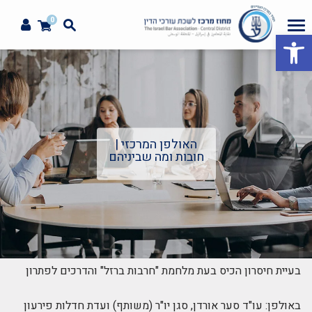
0
פתח סרגל נגישות
האולפן המרכזי |
חובות ומה שביניהם
בעיית חיסרון הכיס בעת מלחמת "חרבות ברזל" והדרכים לפתרון
באולפן: עו"ד סער אורדן, סגן יו"ר (משותף) ועדת חדלות פירעון