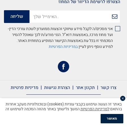
הצטרפו לרשימת הדיוור של המחוז
אני מסכים/ה לקבל מידע שיווקי והצעות ממועדון לשכת עורכי הדין-
ועד מחוז מרכז, באמצעות דוא"ל. הנני מודע/ת לכך שאוכל להסיר
הסכמתי זו בכל עת באמצעות הקישור המופיע בתחתית האתר.
למידע נוסף ניתן לעיין
במדיניות הפרטיות
צרו קשר
תקנון אתר
הצהרת נגישות
מדיניות פרטיות
צרו קשר
תקנון אתר
הצהרת נגישות
מדיניות פרטיות
באתר זה נעשה שימוש בקבצי עוגיות (cookies) ובטכנולוגיות מעקב אחרות
בהתאם
למדיניות הפרטיות
המשך גלישתך באתר מהווה הסכמה לשימוש זה
כל הזכויות שמורות לשכת עורכי הדין ©2020
מאושר
Handcrafted by Matat