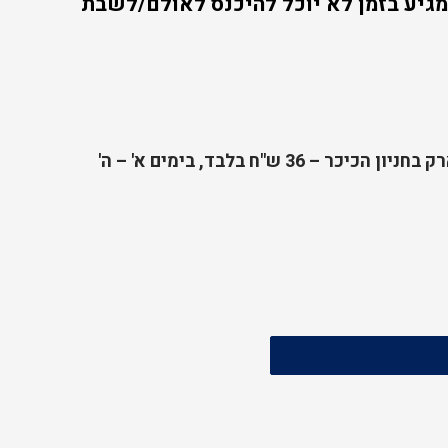
גיע בזמן לא יוכל להיכנס לאולם/לשבת
מחיר מיוחד למשתמשי אפליקציית סנטרל פארק בחניון הכיכר – 36 ש"ח בלבד, בימים א' – ה'