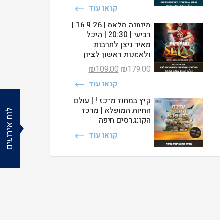
המקורי
הנוכחי
קראו עוד
היה:
הוא:
₪69.00.
₪119.00.
מיומנה סלאס | 16.9.26 |
רביעי | 20:30 | היכל
מאיר ניצן לתרבות
ולאמנות ראשון לציון
המחיר
המחיר
₪
109.00
₪
179.00
המקורי
הנוכחי
קראו עוד
היה:
הוא:
₪109.00.
₪179.00.
קיץ במחוז מרכז ! | עולם
החיות המופלא | מרכז
לוח אירועים
הקונגרסים חיפה
קראו עוד