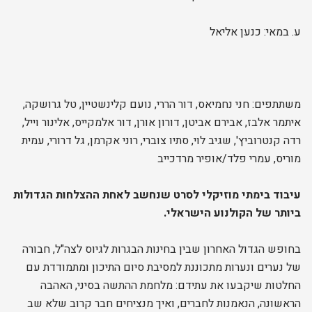
ע. במאי: כנען אליאל
משתתפים: חני נחמיאס, דור הררי, נועם קלינשטיין, טל גרושקה,
איתמר אלבז, אבירם אביטן, דורון אורן, דור אלמקייס, אלינור וייל,
רדה קנטרוביץ', שגיב לוי, סתיו צוברי, רוני אקרמן, גל דרורי, עמית
מוריס, עמרי פלד/אופיר מרדכייב
עיבוד בימתי מוזיקלי לסרט שנחשב לאחת ההצלחות הגדולות
ביותר של הקולנוע הישראלי.
בחופש הגדול האחרון שבין בחינות הבגרות לגיוס לצה"ל, חבורה
של נערים ונערות מתכוננת למסיבת סיום התיכון ומתמודדת עם
החלטות שיקבעו את עתידם: מלחמת ההתשה בסיני, האהבה
הראשונה, הנאמנות לחברים, ואיך מנציחים חבר קרוב שלא שב