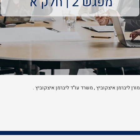
מפגש 2 | חלק א'
רן ליברמן איצקוביץ , משרד עו"ד ליברמן איצקוביץ .