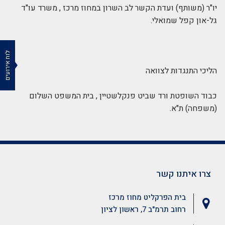
יו"ר (משותף) ועדת הקשר לב השרון במחוז מרכז , משרד עו"ד
גל-און קפל שמואלי.
לוח אירועים
הליכי התנגדות לצוואה
כבוד השופטת ורד שביט פנקלשטיין , בית המשפט השלום
(משפחה) ת"א.
צרו איתנו קשר
בית הפרקליט מחוז מרכז
רחוב תרמ"ב 7, ראשון לציון