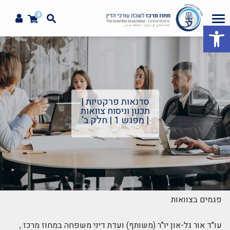
0
פתח סרגל נגישות
סדנאות פרקטיות |
תכנון וניסוח צוואות
| מפגש 1 | חלק ב'
פגמים בצוואות
עו"ד אור גל-און יו"ר (משותף) ועדת דיני משפחה במחוז מרכז ,