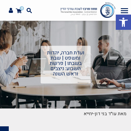
0
פתח סרגל נגישות
ועדת חברה, יהדות
ומשפט | שבת
בשבתו | פרשת
השבוע: ניצבים
וראש השנה
מאת עו״ד בני דון-יחייא