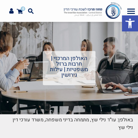
0
פתח סרגל נגישות
האולפן המרכזי |
חרבות ברזל
משפטיות | עילות
גירושין
באולפן: עו"ד נילי שץ, מתמחה בדיני משפחה, משרד עורכי דין
נילי שץ