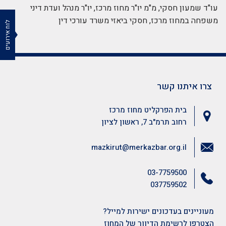
עו"ד שמעון חסקי, מ"מ יו"ר מחוז מרכז, יו"ר מנהל ועדת דיני
משפחה במחוז מרכז, חסקי ביאזי משרד עורכי דין
לוח אירועים
צרו איתנו קשר
בית הפרקליט מחוז מרכז
רחוב תרמ"ב 7, ראשון לציון
mazkirut@merkazbar.org.il
03-7759500
037759502
מעוניינים בעדכונים ישירות למייל?
הצטרפו לרשימת הדיוור של המחוז