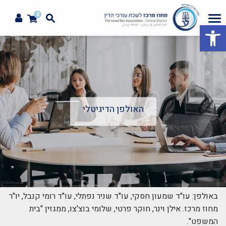
0
פתח סרגל נגישות
האולפן הדיגיטלי
באולפן: עו"ד שמעון חסקי, עו"ד שניר נפתלי, עו"ד רומי קנבל, יו"ר
מחוז מרכז. אילן וינר, חוקר פרטי, שלומי בוצ'צו, ממגזין "בית
המשפט".