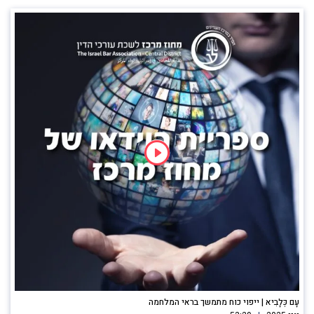
עָם כְּלָבִיא | ייפוי כוח מתמשך בראי המלחמה