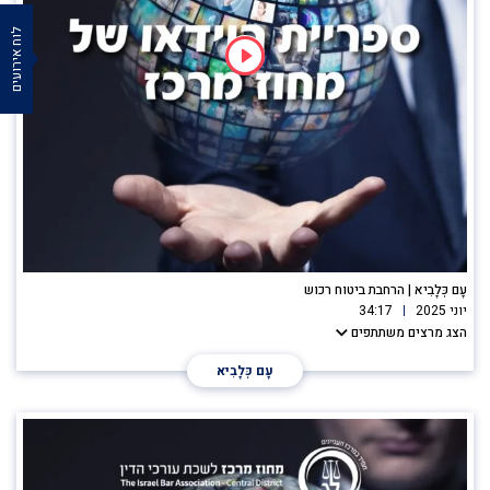
לוח אירועים
עָם כְּלָבִיא | הרחבת ביטוח רכוש
יוני 2025
34:17
הצג מרצים משתתפים
עָם כְּלָבִיא