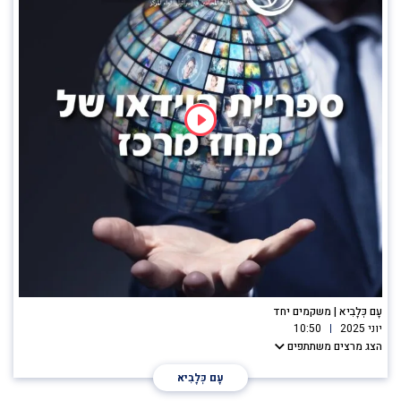
עָם כְּלָבִיא | משקמים יחד
יוני 2025
10:50
הצג מרצים משתתפים
עָם כְּלָבִיא