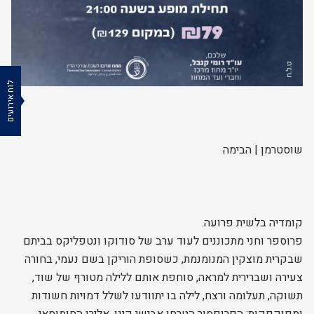
לוח אירועים
שוסטרמן | הבימה
קומדיה בלשית פרועה.
פרוספר וחני מתכוננים לעוד ערב של סודוקו ונטפליקס בביתם
שבקרית מוצקין המנומנמת, כשסופת הוריקן בשם נעמי, בחורה
צעירה ושברירית למראה, סוחפת אותם ללילה מטורף של שוד,
תשוקה, תעלומה ורצח, לילה בו יתוודעו לשלל דמויות חשודות
ומפוקפקות: הפרופסור הטרחן אבישי קינן, אלירן החומוסאי