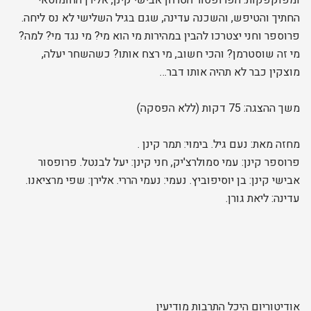
החתיך והטיפש, והשכנה עדינה, שגם בגיל השלישי לא נס ליחה.
פרוספר וחני יצטרכו להבין במהירות מי הוא מי? מי נגד מי? למה?
מי זה שוסטרמן? והכי חשוב, מי רצח אותו? כשהשחר יעלה,
מוצקין כבר לא תהיה אותו דבר…
משך ההצגה: 75 דקות (ללא הפסקה)
מחזה מאת: נעם גיל. בימוי: תמר קינן .
פרוספר קינן: עמי סמולרצ'יק, חני קינן: יעל לבנטל. פרופסור
אבישי קינן: בן יוסיפוביץ. נעמי: נעמי הררי. אלירן: שפי מרציאנו.
עדינה: ליאת גורן.
אודיטוריום היכל התרבות מודיעין