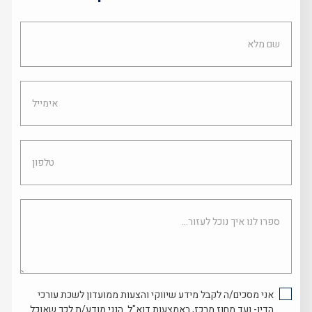
שם
מלא
אימייל
טלפון
ספרו
לנו
איך
נוכל
לעזור...
אני מסכים/ה לקבל מידע שיווקי והצעות ממועדון לשכת עורכי
הדין- ועד מחוז מרכז, באמצעות דוא"ל. הנני מודע/ת לכך שאוכל