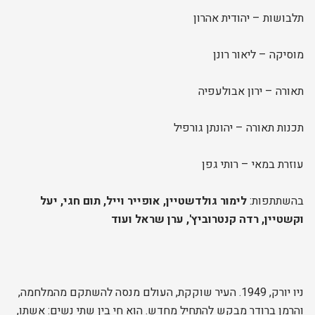
תלבושות – יהודית אהרון
מוסיקה – ליאור רונן
תאורה – ירון אבולעפיה
תכנות תאורה – יהונתן גורפיל
עוזרת במאי – רותי גפן
בהשתתפות:
לימור גולדשטיין, אופייר וייל, תום חגי, יעל
וקשטיין, רדה קנטרוביץ', ערן שראל ועוד
ניו יורק, 1949. העיר שוקקת, העולם מנסה להשתקם מהמלחמה,
והרמן ברודר מבקש להתחיל מחדש. הוא חי בין שתי נשים: אשתו,