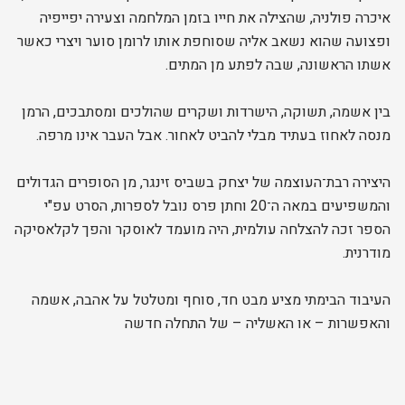
איכרה פולניה, שהצילה את חייו בזמן המלחמה וצעירה יפייפיה
ופצועה שהוא נשאב אליה שסוחפת אותו לרומן סוער ויצרי כאשר
אשתו הראשונה, שבה לפתע מן המתים.
בין אשמה, תשוקה, הישרדות ושקרים שהולכים ומסתבכים, הרמן
מנסה לאחוז בעתיד מבלי להביט לאחור. אבל העבר אינו מרפה.
היצירה רבת־העוצמה של יצחק בשביס זינגר, מן הסופרים הגדולים
והמשפיעים במאה ה־20 וחתן פרס נובל לספרות, הסרט עפ"י
הספר זכה להצלחה עולמית, היה מועמד לאוסקר והפך לקלאסיקה
מודרנית.
העיבוד הבימתי מציע מבט חד, סוחף ומטלטל על אהבה, אשמה
והאפשרות – או האשליה – של התחלה חדשה