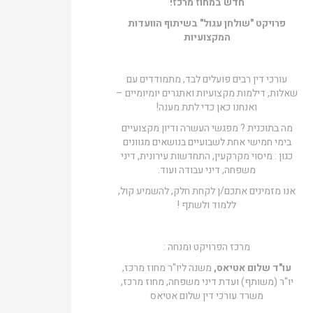
חדש במחוז מרכז!
פרויקט "שולחן עגול" בשיתוף הוועדות
המקצועיות
עורכי דין רבים פועלים לבד, מתמודדים עם
שאלות, דילמות מקצועיות ואתגרים יומיומיים –
ואנחנו כאן כדי לתת מענה!
מה בתוכנית ? מפגשי העשרה ודיון מקצועיים
בימי חמישי אחת לשבועיים בנושאים מגוונים
כגון : מיסוי מקרקעין, התחדשות עירונית, דיני
משפחה, דיני עבודה ועוד.
אנו מזמינים אתכם/ן לקחת חלק, להשמיע קול,
ללמוד ולשתף !
מרכז הפרויקט ומנחה :
עו"ד שלום אטיאס,
משנה ליו"ר מחוז מרכז,
יו"ר (משותף) ועדת דיני משפחה, מחוז מרכז,
משרד עורכי דין שלום אטיאס