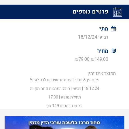
פרטים נוספים
מתי
רביעי 18/12/24
מחיר
המחיר
המחיר
₪
79.00
₪
149.00
המקורי
הנוכחי
המוצר אינו זמין
היה:
הוא:
פיטר פן & וונדי | המחזמר שיגרום לכם לעוף!
₪79.00.
₪149.00.
18.12.24 | רביעי | היכל התרבות פתח תקווה
תחילת מופע | 17:30
79 ₪ ( במקום 149 ₪)