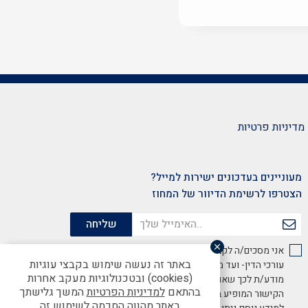
מדיניות פרטיות
מעוניינים בעדכונים ישירות למייל?
הצטרפו לרשימת הדיוור של המחוז
אני מסכים/ה לקבל מידע שיווקי והצעות ממועדון לשכת
באתר זה נעשה שימוש בקבצי עוגיות
עורכי הדין- ועד מחוז מרכז, באמצעות דוא"ל. הנני
(cookies) ובטכנולוגיות מעקב אחרות
מודע/ת לכך שאוכל להסיר הסכמתי זו בכל עת באמצעות
בהתאם
למדיניות הפרטיות
המשך גלישתך
הקישור המופיע בתחתית האתר.
באתר מהווה הסכמה לשימוש זה