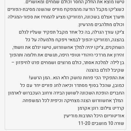
טישו מוצא את החלק החסר וכולם שמחים ומאושרים.
כשצ'יקו מקבל הודעה מהמפקח מוריס שהשנה מסיבת-הפורים
תיערך אצלם בשכונה, רמזוריקו מציע להמחיז את ספור-המגילה
וכולם מתלהבים מהרעיון.
צ'יקו עורך הגרלה, בה כל אחד מקבל תפקיד שעליו לגלם
בהצגה, רמזוריקו יהפוך לבמאי ויפקח מלמעלה על כל
השחקנים, צ'יקו יהיה למלך אחשוורוש, טישו יגלם את וושתי,
זהירון את מרדכי היהודי וטופי היפה, תגשים את חלומה ותהפוך
בן לילה למלכת אסתר, כולם מרוצים ושמחים פרט לחיפזון –
שקיבל לגלם בהצגה
את התפקיד הכי פחות נחשק הלא הוא…המן הרשע!
כמובן, שהכל בסוף מסתדר וכיאה לחג פורים יחד עם כל
החברים הופכת השכונה לשושן הבירה ורחוב העכברוש לארמון
המלך אחשוורוש הצגה מצחיקה וכיפית לכל המשפחה.
קרדיט צילום: רונן אקרמן
אודיטוריום היכל התרבות מודיעין
שורה 10 מושבים 11-20