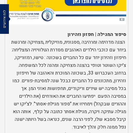
לוח אירועים
סיפור המגילה | חפזון וזהירון
הצגה מדהימה ומרהיבה ,ססגונית, מוזיקלית ,מצחיקה ומרגשת
ביחד עם כוכבי הילדים האהובים מסדרת הטלוויזיה המצליחה:
חיפזון וזהירון יחד עם כל החברים בשכונה : טישו, רמזוריקו,
צ'יקו השוטר וטופי בהצגה מצחיקה ומהנה לכל המשפחה.
ברחוב העכברוש 33, בשכונה המוכרת והאהובה של חיפזון
וזהירון, מתכוננים כל החברים כבכל שנה למסיבת-פורים. כמו
בכל מסיבה יש שירים וריקודים, תחפושות ואזני המן. אך
במסיבה הפעם יפתיעו החברים את האורחים (את הילדים
וההורים שבקהל) וימחיזו את "ספור מגילת-אסתר". לצ'יקו יש
מגילה עתיקה ויקרה, מגילת אסתר כתובה על קלף, אותה הוא
קיבל מסבא שלו, לפני הרבה שנים, כנראה בשל היותה ישנה
נפל ממנה חלק והלך לאיבוד.