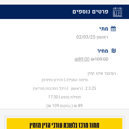
פרטים נוספים
מתי
ראשון 02/03/25
מחיר
המחיר
המחיר
₪
89.00
₪
109.00
המקורי
הנוכחי
המוצר אינו זמין
היה:
הוא:
סיפור המגילה | זהירון וחיפזון
₪89.00.
₪109.00.
2.3.25 | ראשון | היכל התרבות מודיעין
תחילת מופע | 17:30
89 ₪ ( במקום 109 ₪)