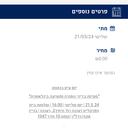
פרטים נוספים
מתי
שלישי 21/05/24
מחיר
₪
0.00
המוצר אינו זמין
יום עיון בנושא:
"סוגיות בדיני הסגרה ופשיעה בינלאומית"
21.5.24 | יום שלישי | 16:00 | שלוחת בית
הפרקליט רעננה רח' זרחין 2, רעננה | בניין
אקרו נדל"ן | קומה 10 חדר 1047