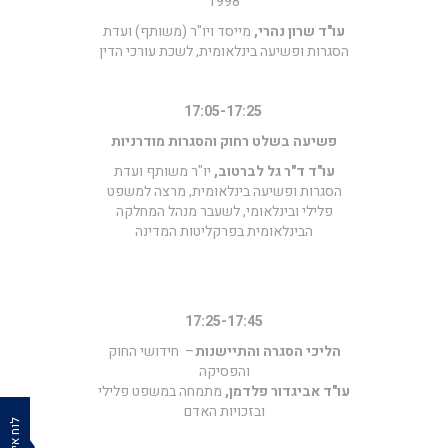
1998
עו"ד שרון נהרי,
מייסד ויו"ר (משותף) ועדת
הסגרות ופשיעה בינלאומית, לשכת עורכי הדין
17:05-17:25
פשיעה בשלט רחוק והסגרות מודרניות
עו"ד ד"ר גל לברטוב,
יו"ר משותף ועדת
הסגרות ופשיעה בינלאומית, מרצה למשפט
פלילי ובינלאומי, לשעבר מנהל המחלקה
הבינלאומית בפרקליטות המדינה
17:25-17:45
הליכי הסגרה והתיישנות
– חידושי החוק
והפסיקה
עו"ד אביגדור פלדמן,
מתמחה במשפט פלילי
ובזכויות האדם
לוח אירועים