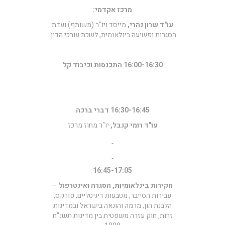
מרכז אקדמי:
עו"ד שרון נהרי,
מייסד ויו"ר (משותף) ועדת
הסגרות ופשיעה בינלאומית, לשכת עורכי הדין.
16:00-16:30 התכנסות וכיבוד קל
16:30-16:45 דברי ברכה
עו"ד רומי קנבל,
יו"ר מחוז מרכז
16:45-17:05
חקירות בינלאומיות, הסגרה ואינטרפול
–
עבירות הסייבר, מטבעות דיגיטליים, פורקס,
הלבנת הון, מרמה והונאה בישראל ובמדינות
זרות, חוק עזרה משפטית בין מדינות תשנ"ח