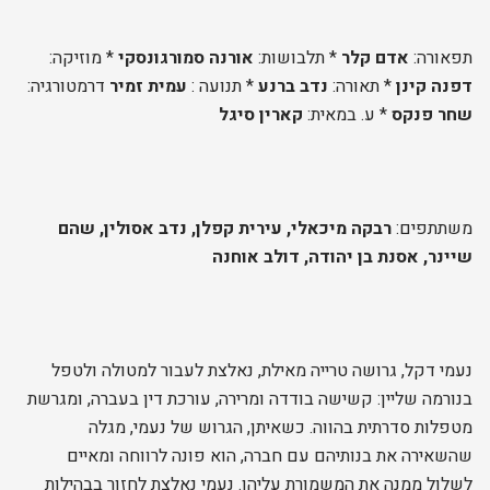
תפאורה:
אדם קלר
* תלבושות:
אורנה סמורגונסקי
* מוזיקה:
דפנה קינן
* תאורה:
נדב ברנע
* תנועה :
עמית זמיר
דרמטורגיה:
שחר פנקס
* ע. במאית:
קארין סיגל
משתתפים:
רבקה מיכאלי, עירית קפלן, נדב אסולין, שהם
שיינר, אסנת בן יהודה, דולב אוחנה
נעמי דקל, גרושה טרייה מאילת, נאלצת לעבור למטולה ולטפל
בנורמה שליין: קשישה בודדה ומרירה, עורכת דין בעברה, ומגרשת
מטפלות סדרתית בהווה. כשאיתן, הגרוש של נעמי, מגלה
שהשאירה את בנותיהם עם חברה, הוא פונה לרווחה ומאיים
לשלול ממנה את המשמורת עליהן. נעמי נאלצת לחזור בבהילות