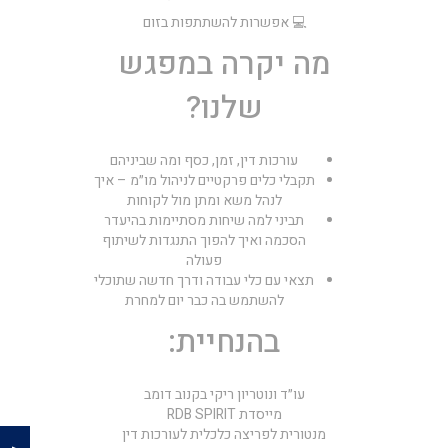
💻 אפשרות להשתתפות בזום
מה יקרה במפגש
שלנו?
עורכות דין, זמן, כסף ומה שביניהם
תקבלי כלים פרקטיים לניהול מו״מ – איך
לנהל משא ומתן מול לקוחות
תביני למה שיחות מסתיימות בהיעדר
הסכמה ואיך להפוך התנגדות לשיתוף
פעולה
תצאי עם כלי עבודה ודרך חדשה שתוכלי
להשתמש בה כבר יום למחרת
בהנחיית:
עו״ד ונוטריון ריקי בקנוב דומב
מייסדת RDB SPIRIT
מנטורית לפריצה כלכלית לעורכות דין