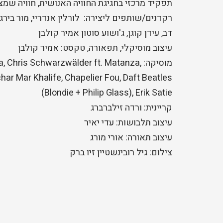
תפקיד מרכזי בחגיגת החוויה האנושית, חוויה שמצ
רקדנים/שותפים ליצירה: לורלין אנדריי, מור בירגר,
דב, עידן קוגן, ג'ושוע סוטון אמיר קולבן
עיצוב מוסיקלי, תפאורה, טקסט: אמיר קולבן
מוסיקה:  Chris Schwarzwälder ft. Matanza
char Mar Khalife, Chapelier Fou, Daft Beatles
(Blondie + Philip Glass), Erik Satie
קריינית: ורדה זילברברג
עיצוב תלבושות: עדי יאיר
עיצוב תאורה: אורי מורג
צילום: גיל רובינשטיין זיו ברק