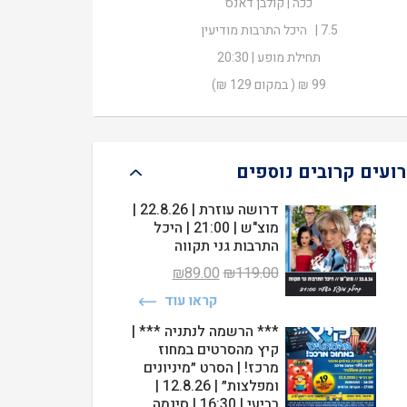
ככה | קולבן דאנס
₪99.00.
₪129.00.
7.5 | היכל התרבות מודיעין
תחילת מופע | 20:30
99 ₪ ( במקום 129 ₪)
רועים קרובים נוספים
דרושה עוזרת | 22.8.26 |
מוצ"ש | 21:00 | היכל
התרבות גני תקווה
המחיר
המחיר
₪
89.00
₪
119.00
המקורי
הנוכחי
קראו עוד
היה:
הוא:
₪89.00.
₪119.00.
*** הרשמה לנתניה *** |
קיץ מהסרטים במחוז
מרכז! | הסרט ״מיניונים
ומפלצות״ | 12.8.26 |
רביעי | 16:30 | סינמה