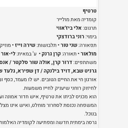
טרטיף
קומדיה מאת מולייר
תרגום:
אלי ביז'אווי
בימוי:
רוני ברודצקי
תפאורה:
שני טור
• תלבושות:
שירה וייז
• מוזיק
מולאור
• תאורה:
קרן גרנק
• ע' במאית:
לי-אור
משתתפים:
דרור קרן, אולה שור סלקטר / אנסט
גרניט שבא, דויד בילנקה / דן שפירא, גלעד ש
אורגון חי את החיים הטובים. יש לו מעמד, כס
לחיזוק רוחני שיעניק לחייו משמעות.
הוא מכניס לביתו את טרטיף, איש חדור אמונה ועק
המשפחה נכנסת לסחרור מוחלט, ואיש אינו מצליח
בנוכל.
גרסה בימתית חדשה ומפתיעה לקומדיה האלמותית