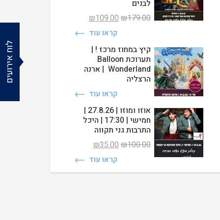
לבנים
המחיר
המחיר
₪
109.00
₪
179.00
המקורי
הנוכחי
קראו עוד
היה:
הוא:
לוח אירועים
₪109.00.
₪179.00.
קיץ במחוז מרכז ! |
תערוכת Balloon
Wonderland | ארנה
הרצליה
קראו עוד
אוזו ומוזו | 27.8.26 |
חמישי | 17:30 | היכל
התרבות גני תקווה
המחיר
המחיר
₪
35.00
₪
100.00
המקורי
הנוכחי
קראו עוד
היה:
הוא:
₪35.00.
₪100.00.