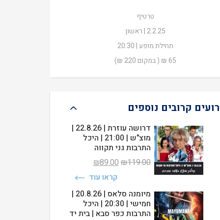
₪65.00.
₪220.00.
טרטיף
2.2.25 | ראשון
תחילת מופע | 20:30
65 ₪ ( במקום 220 ₪)
רועים קרובים נוספים
דרושה עוזרת | 22.8.26 |
מוצ"ש | 21:00 | היכל
התרבות גני תקווה
המחיר
המחיר
₪
89.00
₪
119.00
המקורי
הנוכחי
קראו עוד
היה:
הוא:
₪89.00.
₪119.00.
מיומנה סלאס | 20.8.26 |
חמישי | 20:30 | היכל
התרבות כפר סבא | בית יד