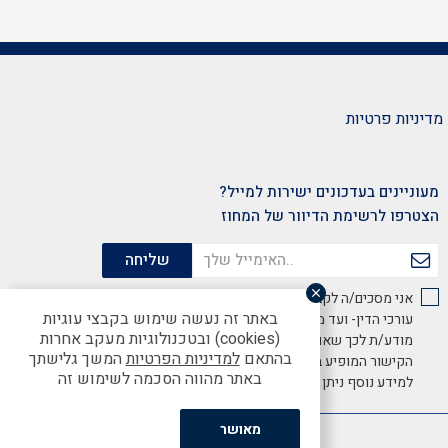
מדיניות פרטיות
מעוניינים בעדכונים ישירות למייל?
הצטרפו לרשימת הדיוור של המחוז
אני מסכים/ה לקבל מידע שיווקי והצעות ממועדון לשכת
באתר זה נעשה שימוש בקבצי עוגיות
עורכי הדין- ועד מחוז מרכז, באמצעות דוא"ל. הנני
(cookies) ובטכנולוגיות מעקב אחרות
מודע/ת לכך שאוכל להסיר הסכמתי זו בכל עת באמצעות
בהתאם
למדיניות הפרטיות
המשך גלישתך
הקישור המופיע בתחתית האתר.
באתר מהווה הסכמה לשימוש זה
למידע נוסף ניתן לעיין
במדיניות הפרטיות
מאושר
Handcrafted by Matat