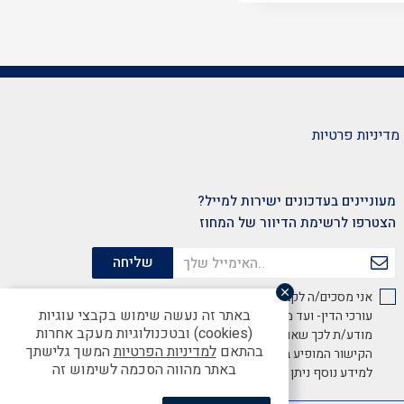
מדיניות פרטיות
מעוניינים בעדכונים ישירות למייל?
הצטרפו לרשימת הדיוור של המחוז
אני מסכים/ה לקבל מידע שיווקי והצעות ממועדון לשכת
באתר זה נעשה שימוש בקבצי עוגיות
עורכי הדין- ועד מחוז מרכז, באמצעות דוא"ל. הנני
(cookies) ובטכנולוגיות מעקב אחרות
מודע/ת לכך שאוכל להסיר הסכמתי זו בכל עת באמצעות
בהתאם
למדיניות הפרטיות
המשך גלישתך
הקישור המופיע בתחתית האתר.
באתר מהווה הסכמה לשימוש זה
למידע נוסף ניתן לעיין
במדיניות הפרטיות