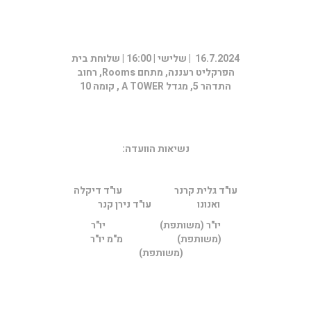
16.7.2024 | שלישי | 16:00 |
שלוחת בית
הפרקליט רעננה, מתחם
Rooms
, רחוב
התדהר 5, מגדל
A TOWER
, קומה 10
נשיאות הוועדה:
עו"ד גלית קרנר עו"ד דיקלה
ואנונו עו"ד נירן קנר
יו"ר (משותפת) יו"ר
(משותפת) מ"מ יו"ר
(משותפת)