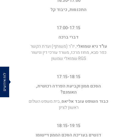
16:30-17:00
התכנסות, כיבוד קל
17:00-17:15
דברי ברכה
עו"ד גיא שמואלי
, יו"ר (משותף) ועדת הקשר
כפר סבא, מחוז מרכז, משרד עורכי דין וגישור
RGS שמואלי שמשון
לוח אירועים
17:15-18:15
הסכם ממון וקביעת הפרדה רכושית,
האומנם?
כבוד השופט עובד אליאס
, בית משפט השלום
ראשון לציון
18:15-19:15
דגשים בעריכת הסכם הממון ויישומו