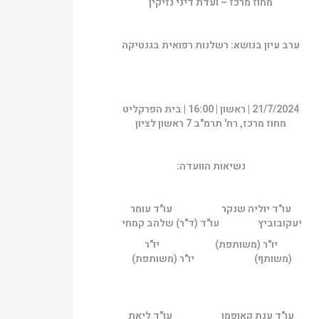
מחוז מרכז – ועדת דיני נזיקין
ערב עיון בנושא: רשלנות רפואית בגנטיקה
21/7/2024 | ראשון | 16:00 | בית הפרקליט
מחוז מרכז, רח' תרמ"ב 7 ראשון לציון
נשיאות הוועדה:
עו"ד יוליה שנקר עו"ד עומר
יעקובוביץ עו"ד (ד"ר) שלהב קמחי
יו"ר (משותפת) יו"ר
(משותף) יו"ר (משותפת)
עו"ד ענת קאופמן עו"ד ליאת