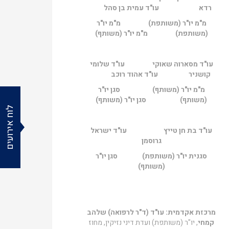
רדא עו"ד עמית בן סהל
מ"מ יו"ר (משותפת) מ"מ יו"ר
(משותפת) מ"מ יו"ר (משותף)
עו"ד מסארוה שאוקי עו"ד שלומי
קושניר עו"ד אהוד רוכב
מ"מ יו"ר (משותף) סגן יו"ר
(משותף) סגן יו"ר (משותף)
לוח אירועים
עו"ד בת חן טייץ עו"ד ישראל
גרוסמן
סגנית יו"ר (משותפת) סגן יו"ר
(משותף)
מרכזת אקדמית:
עו"ד (ד"ר לרפואה) שלהב
קמחי
, יו"ר (משותפת) ועדת דיני נזיקין, מחוז