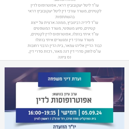
עו"ד ליטל יעקובוביץ דראי, אפוטרופוס לדין
לקטינים, משרד עורכי דין ליטל יעקובוביץ דראי
בהשתתפות:
עו"ד לידיה רבינוביץ, ממונה ארצית על ייצוג
קטינים, סיוע משפטי, משרד המשפטים
עו"ד איתי בוזגלו, אפוטרופוס לדין לקטינים,
משרד עורכי דין ומגשרים איתי בוזגלו
כבוד הדיין אליהו עמאר, בית הדין הרבני רחובות
עו"ס לחוק סדרי דין דנה מאור, רכזת סדרי דין,
נס ציונה