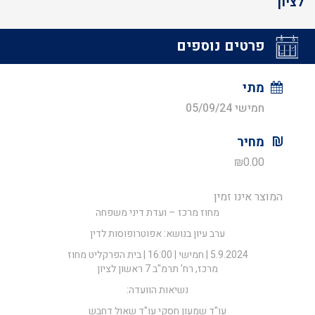
לציון
פרטים נוספים
מתי
חמישי 05/09/24
מחיר
₪
0.00
המוצר אינו זמין
מחוז מרכז – ועדת דיני משפחה
ערב עיון בנושא: אפוטרופוסות לדין
5.9.2024 | חמישי | 16:00 | בית הפרקליט מחוז
מרכז, רח' תרמ"ב 7 ראשון לציון
נשיאות הוועדה:
עו"ד שמעון חסקי עו"ד שאול דחבש