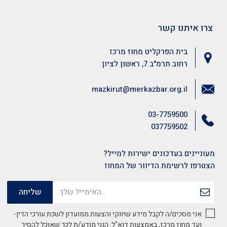
צרו איתנו קשר
בית הפרקליט מחוז מרכז
רחוב תרמ"ב 7, ראשון לציון
mazkirut@merkazbar.org.il
03-7759500
037759502
מעוניינים בעדכונים ישירות למייל?
הצטרפו לרשימת הדיוור של המחוז
אני מסכים/ה לקבל מידע שיווקי והצעות ממועדון לשכת עורכי הדין-
ועד מחוז מרכז, באמצעות דוא"ל. הנני מודע/ת לכך שאוכל להסיר