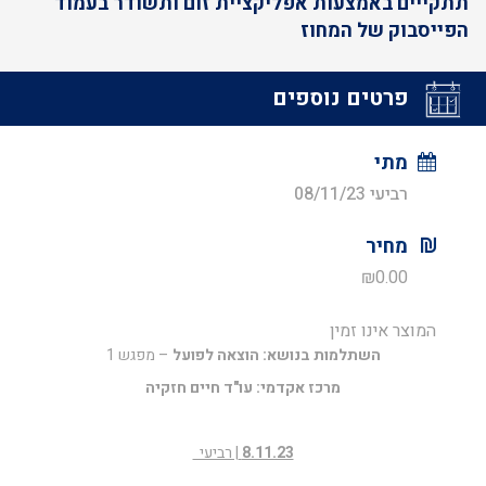
תתקייים באמצעות אפליקציית זום ותשודר בעמוד
הפייסבוק של המחוז
פרטים נוספים
מתי
רביעי 08/11/23
מחיר
₪
0.00
המוצר אינו זמין
השתלמות בנושא: הוצאה לפועל
– מפגש 1
מרכז אקדמי: עו"ד חיים חזקיה
8.11.23
| רביעי