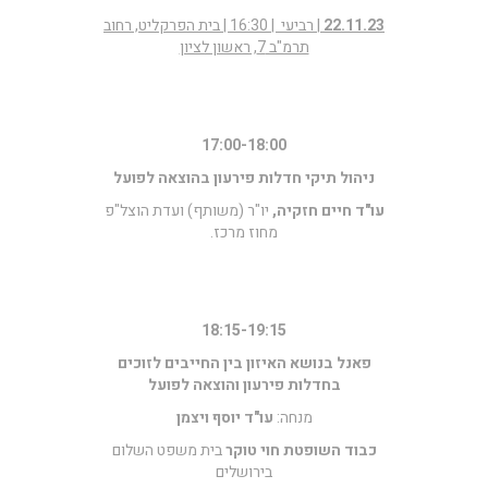
22.11.23
| רביעי | 16:30 | בית הפרקליט, רחוב
תרמ"ב 7, ראשון לציון
17:00-18:00
ניהול תיקי חדלות פירעון בהוצאה לפועל
עו"ד חיים חזקיה,
יו"ר (משותף) ועדת הוצל"פ
מחוז מרכז.
18:15-19:15
פאנל בנושא האיזון בין החייבים לזוכים
בחדלות פירעון והוצאה לפועל
מנחה:
עו"ד יוסף ויצמן
כבוד השופטת חוי טוקר
בית משפט השלום
בירושלים