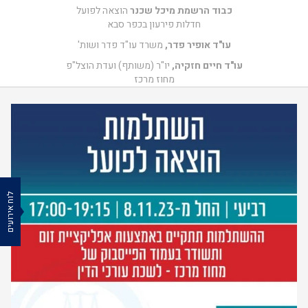
כבוד הרשמת מיכל שכנר
הוצאה לפועל
חדלות פירעון בכפר סבא
עו"ד אופיר פדר,
משרד עו"ד פדר ושות'
עו"ד חיים חזקיה,
יו"ר (משותף) ועדת הוצל"פ
מחוז מרכז
לוח אירועים