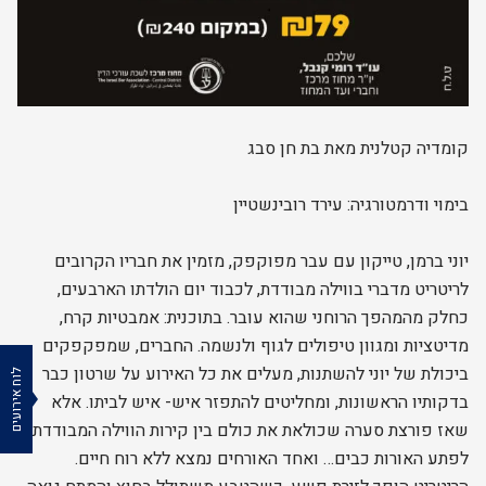
קומדיה קטלנית מאת בת חן סבג
בימוי ודרמטורגיה: עירד רובינשטיין
יוני ברמן, טייקון עם עבר מפוקפק, מזמין את חבריו הקרובים
לריטריט מדברי בווילה מבודדת, לכבוד יום הולדתו הארבעים,
כחלק מהמהפך הרוחני שהוא עובר. בתוכנית: אמבטיות קרח,
מדיטציות ומגוון טיפולים לגוף ולנשמה. החברים, שמפקפקים
ביכולת של יוני להשתנות, מעלים את כל האירוע על שרטון כבר
לוח אירועים
בדקותיו הראשונות, ומחליטים להתפזר איש- איש לביתו. אלא
שאז פורצת סערה שכולאת את כולם בין קירות הווילה המבודדת.
לפתע האורות כבים… ואחד האורחים נמצא ללא רוח חיים.