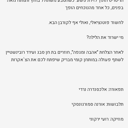
הריטריט הופך לזירת פשע. כשהטבע משתולל בחוץ והמתח גואה
בפנים, כל אחד מהנוכחים הופך
לחשוד פוטנציאלי, ואולי אף לקורבן הבא.
מי ישרוד את הלילה?
לאחר הצלחת "אהבה ומגפה", חוזרים בת חן סבג ועירד רובינשטיין
לשתף פעולה במותחן קומי מבריק שיפתח לכם את הצ`אקרות
תפאורה: אלכסנדרה נרדי
תלבושות: אורנה סמורגונסקי
מוזיקה: רועי ירקוני