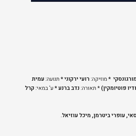
ורגונסקי *
מוזיקה:
רועי ירקוני *
תנועה:
עמית
דיו פוטיומקין)
* תאורה:
נדב ברנע *
ע' במאי:
קרל
אי, עופרי ביטרמן, מיכל עוזיאל
.