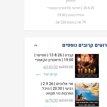
הלוויתן
₪79.00.
₪220.00.
26.6.25 | חמישי |תיאטרון הקאמרי
תחילת מופע | 19:30
79 ₪ ( במקום 220 ₪)
רועים קרובים נוספים
קברט | 13.8.26 | חמישי |
19:00 | תיאטרון הקאמרי
המחיר
המחיר
₪
245.00
₪
495.00
המקורי
הנוכחי
קראו עוד
היה:
הוא:
₪245.00.
₪495.00.
אוי אלוהים | 2.9.26 |
רביעי | 20:30 | היכל
התרבות גני תקווה
המחיר
המחיר
₪
79.00
₪
220.00
המקורי
הנוכחי