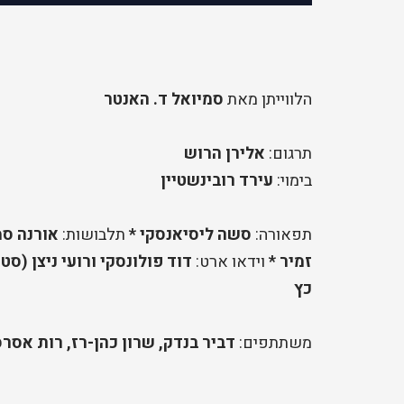
הלווייתן מאת
סמיואל ד. האנטר
תרגום:
אלירן הרוש
בימוי:
עירד רובינשטיין
תפאורה:
סשה ליסיאנסקי *
תלבושות:
אורנה סמ
זמיר *
וידאו ארט:
דוד פולונסקי ורועי ניצן (סטו
כץ
משתתפים:
דביר בנדק, שרון כהן-רז, רות אסרס