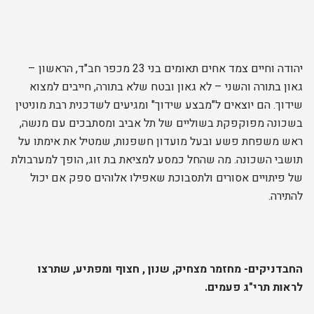
יהודה וחיים צמד אחים תאומים בני 23 מכפר חב"ד, הראשון –
גאון בתורה והשני – לא גאון ובטח שלא בתורה, חייבים למצוא
שידוך. הם יוצאים ל"מבצע שידוך" ומגיעים לשדכנית רבת מוניטין
בשכונה מפוקפקת בשוליים של תל אביב ומסתבכים עם מנשה,
ראש משפחת פשע ובעל מועדון חשפנות, שמטיל את אימתו על
תושבי השכונה. מה שהחל כמסע למציאת בת זוג, הופך למערבולת
של פיתויים אסורים ולתסבוכת שאפילו אלוהים ספק אם יכול
להתירה.
החבדניקים- מחזמר מצחיק, שנון , חצוף ומפתיע, שתרצו
לראות תרי"ג פעמים.