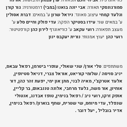
סמורגונסקי
תאורה:
אבי יונה בואנו (במבי)
דרמטורגיה:
גור קורן
וגלעד קמחי
עיצוב סאונד:
ניראל שרון
ע' במאים:
דברת אסולין
ע' במאים שני:
עידו בסטיקר
הפקה:
עדי פולק וחיים סלע
ע'
מעצב תפאורה:
רועי עקאב
ע' כוריאוגרף
לירון כהן
קורפטיטור:
רועי כהן
יעוץ אמנותי:
נורית יעקבס ינון
משתתפים:
טלי אורן/ שני שאולי, עופרי ביטרמן, רפאל עבאס,
יניב סויסה / שלומי קוריאט, אוראל צברי, דניאל סטיופין,
אלעד אטרקצ'י, מאיה לבני, מתן און ימי, יפעת זהר כהן, דור
אוחיון, אור משה, גלעד מרחבי, אלונה טננבאום, בר קליין,
אופק זרקו, רועי ניב / רפאל בנימין, טופז אבדנג, אנטולי
שנפלד, עדי מיוחס, שי שטרית, שחף בוארון/ רפאל בנימין,
אדיר בובליל
, יעל דובר .