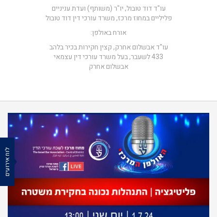
עו"ד דוד טובול, יו"ר (משותף) ועדת עניניים
פליליים במחוז מרכז, משרד עורכי דין דוד טובול
אורח באולפן:
עו"ד אבשלום אחרק, קצין חקירות בכיר בלהב
433 לשעבר, בעל משרד עורכי דין עצמאי
אבשלום אחרק
לוח אירועים