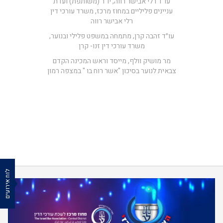
עו"ד רלי אבישר רווה, יו"ר (משותפת) ועדת
עניינים פליליים במחוז מרכז, משרד עורכי דין
רלי אבישר רווה
עו״ד זהבה קרן, מתמחה במשפט פלילי ובנוער,
משרד עורכי דין זנו- קרן
מר מושיק וולף, מייסד וראש המכינה הקדם
צבאית לנוער בסיכון "אשר רוח בו " במצפה רמון
לוח אירועים