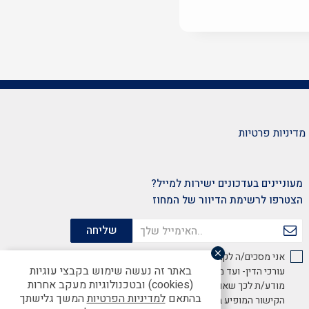
מדיניות פרטיות
מעוניינים בעדכונים ישירות למייל?
הצטרפו לרשימת הדיוור של המחוז
אני מסכים/ה לקבל מידע שיווקי והצעות ממועדון לשכת
באתר זה נעשה שימוש בקבצי עוגיות
עורכי הדין- ועד מחוז מרכז, באמצעות דוא"ל. הנני
(cookies) ובטכנולוגיות מעקב אחרות
מודע/ת לכך שאוכל להסיר הסכמתי זו בכל עת באמצעות
בהתאם
למדיניות הפרטיות
המשך גלישתך
הקישור המופיע בתחתית האתר.