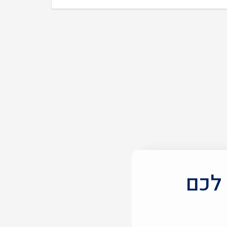
היה:
הוא:
₪69.00.
₪119.00.
 לכם