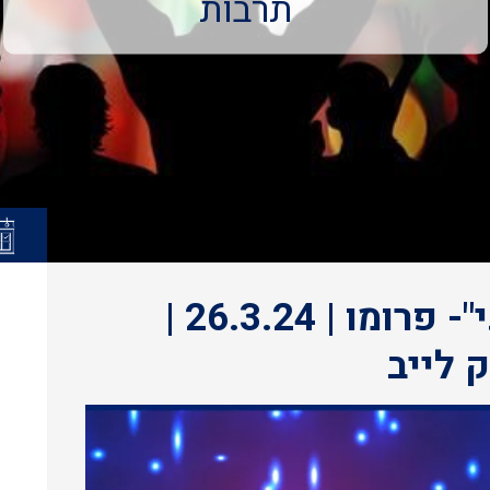
תרבות
האולפן המרכזי | "דן ואני"- פרומו | 26.3.24 |