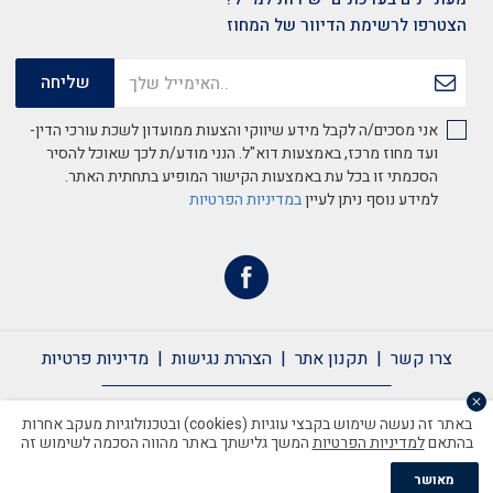
הצטרפו לרשימת הדיוור של המחוז
אני מסכים/ה לקבל מידע שיווקי והצעות ממועדון לשכת עורכי הדין-
ועד מחוז מרכז, באמצעות דוא"ל. הנני מודע/ת לכך שאוכל להסיר
הסכמתי זו בכל עת באמצעות הקישור המופיע בתחתית האתר.
למידע נוסף ניתן לעיין
במדיניות הפרטיות
צרו קשר
תקנון אתר
הצהרת נגישות
מדיניות פרטיות
צרו קשר
תקנון אתר
הצהרת נגישות
מדיניות פרטיות
באתר זה נעשה שימוש בקבצי עוגיות (cookies) ובטכנולוגיות מעקב אחרות
בהתאם
למדיניות הפרטיות
המשך גלישתך באתר מהווה הסכמה לשימוש זה
כל הזכויות שמורות לשכת עורכי הדין ©2020
מאושר
Handcrafted by Matat