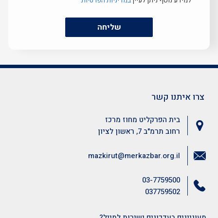
למידע נוסף ניתן לעיין
במדיניות הפרטיות
שליחה
צרו איתנו קשר
בית הפרקליט מחוז מרכז
רחוב תרמ"ב 7, ראשון לציון
mazkirut@merkazbar.org.il
03-7759500
037759502
מעוניינים בעדכונים ישירות למייל?