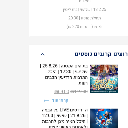
דתילונים
₪75.00.
₪220.00.
18.2.25 | שלישי | בית ליסין
תחילת מופע | 20:30
75 ₪ ( במקום 220 ₪)
רועים קרובים נוספים
בת הים הקטנה | 25.8.26 |
שלישי | 17:30 | היכל
התרבות מודיעין מכבים
רעות
המחיר
המחיר
₪
69.00
₪
119.00
המקורי
הנוכחי
קראו עוד
היה:
הוא:
₪69.00.
₪119.00.
הדרדסים LIVE על הבמה
| 21.8.26 | שישי | 12:00
| היכל מאיר ניצן לתרבות
ולאמנות ראשון לציון