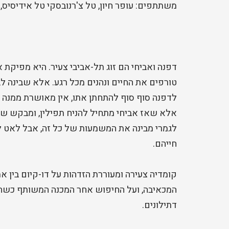
משתתפים: עופר חיון, טל צ'רנובסקי טל אידיסיס, א
דפנה ואביחי הם זוג תל-אביבי צעיר. היא מפיקת א
טורפים את החיים ונהנים מכל רגע. אלא שבינה ל
לדפנה סוף סוף להתחתן אתו, אין מאושרת ממנה 
אלא שאז אביחי מתחיל להניח תפילין, ומבקש של
לגמרי מבינה את המשמעות של כל זה, אבל לאט ל
חייהם.
קומדיה צעירה ומעוררת הזדהות על דו-קיום בין א
המכאיבה, ועל החיפוש אחר המכנה המשותף כשהדת 
דתילונים.