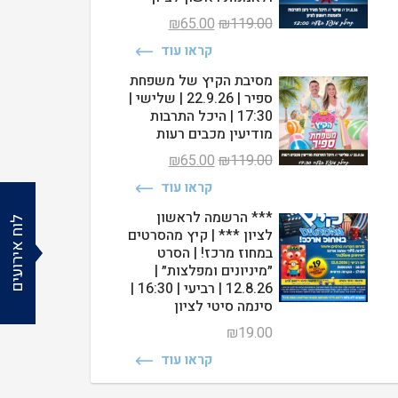
המחיר
המחיר
₪
65.00
₪
119.00
המקורי
הנוכחי
קראו עוד
היה:
הוא:
₪65.00.
₪119.00.
מסיבת הקיץ של משפחת
ספיר | 22.9.26 | שלישי |
17:30 | היכל התרבות
מודיעין מכבים רעות
המחיר
המחיר
₪
65.00
₪
119.00
המקורי
הנוכחי
קראו עוד
היה:
הוא:
₪65.00.
₪119.00.
*** הרשמה לראשון
לוח אירועים
לציון *** | קיץ מהסרטים
במחוז מרכז! | הסרט
״מיניונים ומפלצות״ |
12.8.26 | רביעי | 16:30 |
סינמה סיטי לציון
₪
19.00
קראו עוד