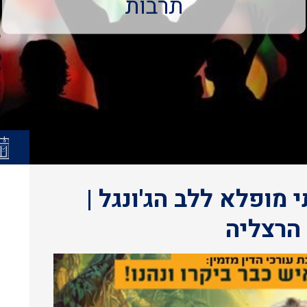
תרבות
י מופלא ללב הג'ונגל |