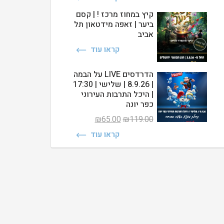
היה:
הוא:
₪69.00.
₪119.00.
קיץ במחוז מרכז ! | קסם
ביער | זאפה מידטאון תל
אביב
קראו עוד
הדרדסים LIVE על הבמה
| 8.9.26 | שלישי | 17:30
| היכל התרבות העירוני
כפר יונה
המחיר
המחיר
₪
65.00
₪
119.00
המקורי
הנוכחי
קראו עוד
היה:
הוא:
₪65.00.
₪119.00.