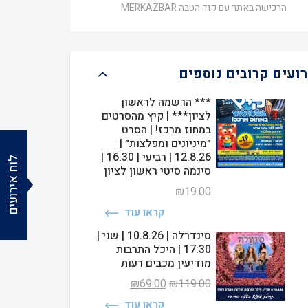
הרכישה באתר עם קוד הטבה MERKAZBAR
רועים קרובים נוספים
*** הרשמה לראשון
לציון*** | קיץ מהסרטים
במחוז מרכז! | הסרט
״מיניונים ומפלצות״ |
12.8.26 | רביעי | 16:30 |
לוח אירועים
סינמה סיטי ראשון לציון
₪
19.00
קראו עוד
סינדרלה | 10.8.26 | שני |
17:30 | היכל התרבות
מודיעין מכבים רעות
המחיר
המחיר
₪
69.00
₪
119.00
המקורי
הנוכחי
קראו עוד