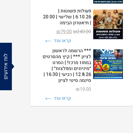
פעולות פשוטות |
6.10.26 | שלישי | 20:00
| תיאטרון הבימה
המחיר
המחיר
₪
79.00
₪
240.00
המקורי
הנוכחי
קראו עוד
היה:
הוא:
₪79.00.
₪240.00.
*** הרשמה לראשון
לציון *** | קיץ מהסרטים
לוח אירועים
במחוז מרכז! | הסרט
״מיניונים ומפלצות״ |
12.8.26 | רביעי | 16:30 |
סינמה סיטי לציון
₪
19.00
קראו עוד