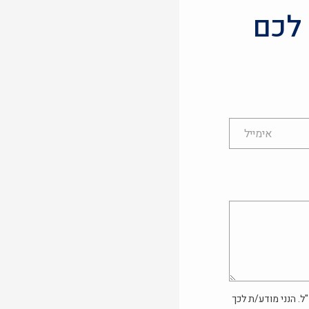
 לכם
ל. הנני מודע/ת לכך