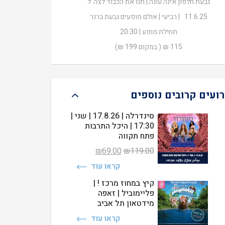
גבעת חלפון אינה עונה | תנו את הכבוד לצה"ל
₪115.00.
₪199.00.
11.6.25 | רביעי | אולם מופעים גבעת ברנר
תחילת מופע | 20:30
115 ₪ ( במקום 199 ₪)
רועים קרובים נוספים
סינדרלה | 17.8.26 | שני |
17:30 | היכל התרבות
פתח תקווה
המחיר
המחיר
₪
69.00
₪
119.00
המקורי
הנוכחי
קראו עוד
היה:
הוא:
₪69.00.
₪119.00.
קיץ במחוז מרכז ! |
פליימוביל | זאפה
מידטאון תל אביב
קראו עוד