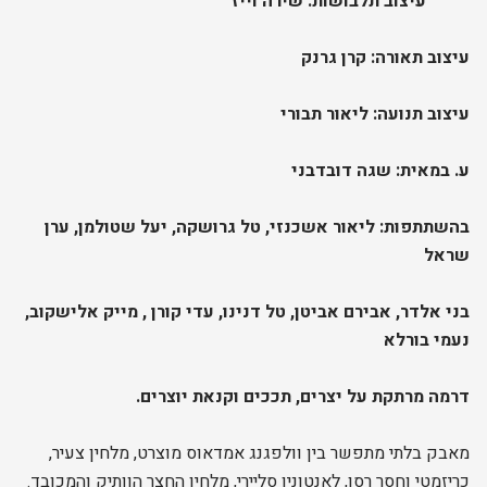
עיצוב תלבושות: שירה וייז
עיצוב תאורה: קרן גרנק
עיצוב תנועה: ליאור תבורי
ע. במאית: שגה דובדבני
בהשתתפות: ליאור אשכנזי, טל גרושקה, יעל שטולמן, ערן
שראל
בני אלדר, אבירם אביטן, טל דנינו, עדי קורן , מייק אלישקוב,
נעמי בורלא
דרמה מרתקת על יצרים, תככים וקנאת יוצרים.
מאבק בלתי מתפשר בין וולפגנג אמדאוס מוצרט, מלחין צעיר,
כריזמטי וחסר רסן, לאנטוניו סליירי, מלחין החצר הוותיק והמכובד.