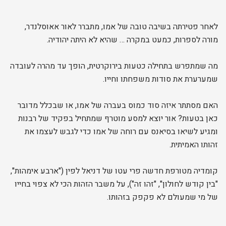
לאחר פטירתה בשיבה טובה של אמו, מתברר לאור אאוסלנדר,
מורה לספרות, כמעט במקרה … שהיא לא היתה יהודיה.
מה שמתפרש בתחילה כטעות בירוקרטית, הופך עד מהרה לעובדה
שמערערת את סודות משפחתו וחייו.
האם מסתתר איזה סוד כמוס בעברה של אמו, או שבכלל מדובר
כאן בטעות? אור יוצא למסע מוטרף שמתחיל בפקיד של רבנות
ומגיע לשיאו בסיאנס עם רוחה של אמו כדי לגבש לעצמו את
זהותו האמיתית.
קומדיה מטורפת חדשה פרי עטו של דניאל לפין ("ארבע אימהות",
"בין קודש לחולון", "זהו זה"), על משבר הזהות הכי לא צפוי בחייו
של מי שמעולם לא פקפק בזהותו.