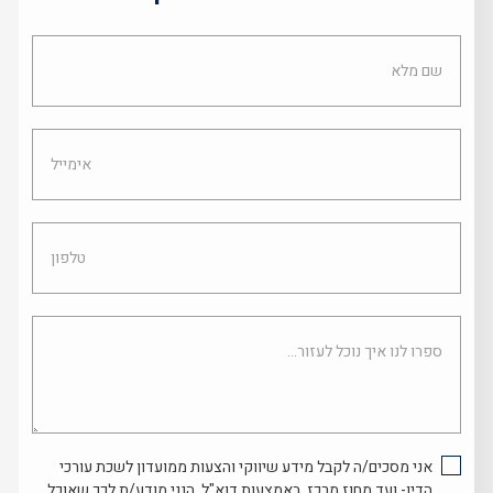
שם
מלא
אימייל
טלפון
ספרו
לנו
איך
נוכל
לעזור...
אני מסכים/ה לקבל מידע שיווקי והצעות ממועדון לשכת עורכי
הדין- ועד מחוז מרכז, באמצעות דוא"ל. הנני מודע/ת לכך שאוכל