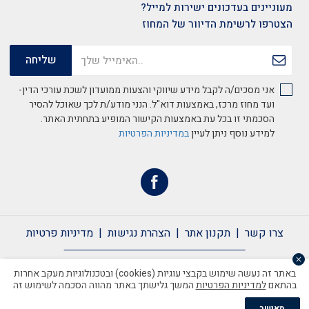
מעוניינים בעדכונים ישירות למייל?
הצטרפו לרשימת הדיוור של המחוז
אני מסכים/ה לקבל מידע שיווקי והצעות ממועדון לשכת עורכי הדין-
ועד מחוז מרכז, באמצעות דוא"ל. הנני מודע/ת לכך שאוכל להסיר
הסכמתי זו בכל עת באמצעות הקישור המופיע בתחתית האתר.
למידע נוסף ניתן לעיין
במדיניות הפרטיות
צרו קשר
תקנון אתר
הצהרת נגישות
מדיניות פרטיות
צרו קשר
תקנון אתר
הצהרת נגישות
מדיניות פרטיות
באתר זה נעשה שימוש בקבצי עוגיות (cookies) ובטכנולוגיות מעקב אחרות
בהתאם
למדיניות הפרטיות
המשך גלישתך באתר מהווה הסכמה לשימוש זה
כל הזכויות שמורות לשכת עורכי הדין ©2020
מאושר