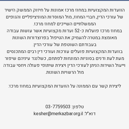
הוועדות המקצועיות במחוז מרכז אמונות על חיזוק הממשק הישיר
של עורכי הדין, חברי המחוז, מול המוסדות המוניציפליים והגופים
הממשלתיים השייכים למחוז מרכז.
במחוז מרכז פועלות כ-52 ועדות מקצועיות אשר עושות עבודה
מאומצת במטרה להעמיק את הטיפול בפרוצדורות השונות
בעבודתם השוטפת של עורכי הדין.
בוועדות המקצועיות פועלים עורכות ועורכי דין רבים המתכנסים
מעת לעת ודנים בסוגיות המונחות לפתחם, כשלנגד עיניהם שיפור
וייעול השירות הניתן לעורכי הדין ויצירת שיתופי פעולה ויחסי עבודה
מול הרשויות השונות.
ליצירת קשר עם הממונה על הוועדות המקצועיות במחוז מרכז:
טלפון: 03-7759503
דוא"ל: kesher@merkazbar.org.il