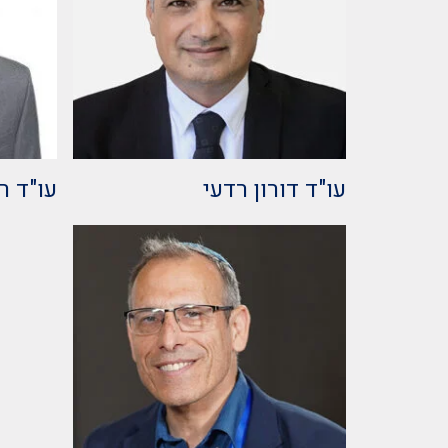
עו"ד דורון רדעי
עו"ד ר