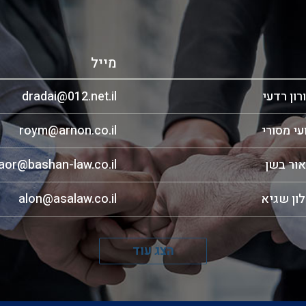
מייל
רון רדעי
dradai@012.net.il
עי מסורי
roym@arnon.co.il
אור בשן
or@bashan-law.co.il
לון שגיא
alon@asalaw.co.il
הצג עוד