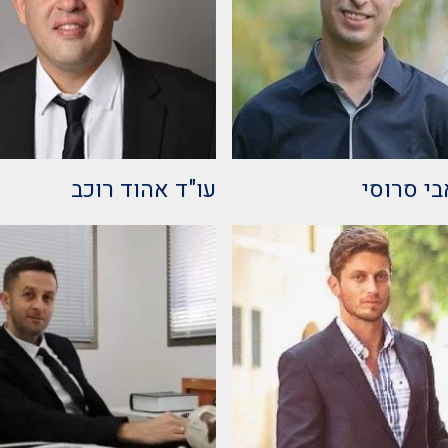
בי סרוסי
עו"ד אהוד רוכב