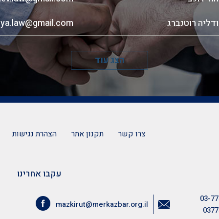
ודליה רוטנברג
lya.law@gmail.com
הצג עוד
צרו קשר
תקנון אתר
הצהרת נגישות
עקבו אחרינו
03-77
mazkirut@merkazbar.org.il
0377