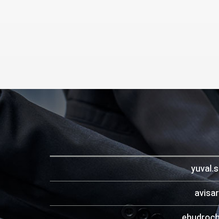
yuval.
avisa
ehudroch