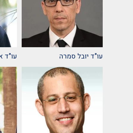
עו"ד יובל סמרה
עו"ד א