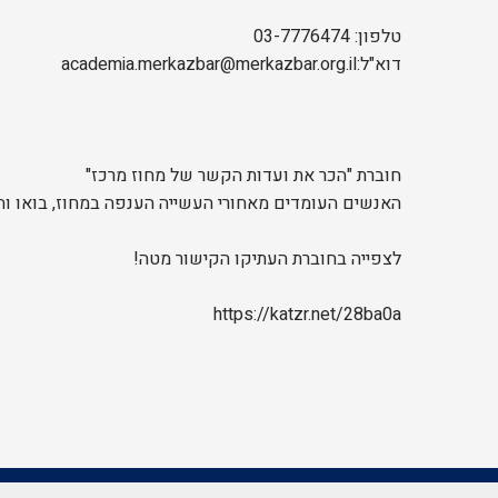
טלפון: 03-7776474
דוא"ל:academia.merkazbar@merkazbar.org.il
חוברת "הכר את ועדות הקשר של מחוז מרכז"
האנשים העומדים מאחורי העשייה הענפה במחוז, בואו והכירו את חברות וחברי
לצפייה בחוברת העתיקו הקישור מטה!
https://katzr.net/28ba0a