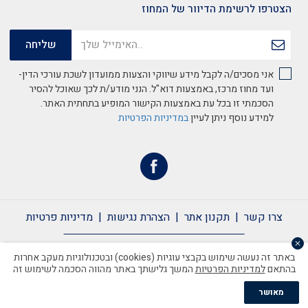
הצטרפו לרשימת הדיוור של המחוז
אני מסכים/ה לקבל מידע שיווקי והצעות ממועדון לשכת עורכי הדין-
ועד מחוז מרכז, באמצעות דוא"ל. הנני מודע/ת לכך שאוכל להסיר
הסכמתי זו בכל עת באמצעות הקישור המופיע בתחתית האתר.
למידע נוסף ניתן לעיין
במדיניות הפרטיות
צרו קשר
תקנון אתר
הצהרת נגישות
מדיניות פרטיות
צרו קשר
תקנון אתר
הצהרת נגישות
מדיניות פרטיות
באתר זה נעשה שימוש בקבצי עוגיות (cookies) ובטכנולוגיות מעקב אחרות
בהתאם
למדיניות הפרטיות
המשך גלישתך באתר מהווה הסכמה לשימוש זה
כל הזכויות שמורות לשכת עורכי הדין ©2020
מאושר
Handcrafted by Matat