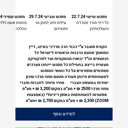
מפגש שישי
22.7.24
מפגש שביעי
29.7.24
מפגש שמיני
24
כל דיני מורד ומורדת
עילות חיוב למתן גט
מזונות אשה וילדי
והשלכותיהן
ותנאיהם
ההלכה
הקורס מועבר ע"י כבוד הרב מרדכי בוגיוב, דיין
המוסמך מטעם הרבנות הראשית לישראל
כל
הנושאים הנ"ל יבוארו מהמקורות ועד לפרקטיקה
מעשית בייצוג
בתחילת כל מפגש יינתנו מערכים
מסוכמים ומפורטים על כל נושאי המפגש
למשתתפים תינתן תעודה מטעם מחוז מרכז ומכון
יסודות במשפט העברי
מחיר מיוחד לחברות וחברי
מחוז מרכז
2500 ₪ + מע"מ במקום 3,200 ₪ + מע"מ
אפשרות להשתתפות באופן דיגיטלי (באמצעות
ZOOM
)
2,300 ₪ + מע"מ במקום 2,700 ₪ +מע"מ
למידע נוסף