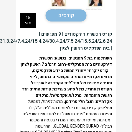
קורסים
15
מאי
קורס הכשרת דירקטורים | 9 מפגשים |
31.3.24/7.4.24/15.4.24/30.4.24/7.5.24/15.5.24/2.6.24
| בית הפרקליט ראשון לציון
השתלמות בת 9 מפגשים בנושא: הכשרת
דירקטורים
בית הפרקליט-רחוב תרמ"ב 7 ראשון לציון
קורס יוקרתי ייחודי המשלב ידע ופרקטיקום,
מרצים אקדמיים ומרצים מקצועיים בתחום, ליווי
וחניכה אישית של מנכ"לית הקתדרה לאורך כל
הקורס ולאחריו, כולל סיוע בעריכת קורות החיים ועד
הגשת מועמדות
מרכז/ת אקדמי/ת/ מרכזים
אקדמיים:
הגב' חלי פרידמן,
מרצה לניהול, לממשל
ופוליטיקה, דירקטורית בינלאומית מנכ"לית יה"ל, יו"ר
ומייסדת עמותת "פנים חדשות" פרלמנט נשים ישראלים
מנהיגות ומייסדת המשמר המגדרי בכנסת והמשמר
הבינ"ל- GLOBAL GENDER GURAD. ההרשמה