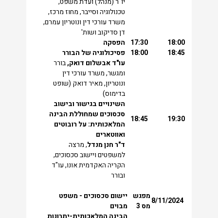
יו"ר (מנהל) ועדת משפט,
טכנולוגיה וסייבר, מחוז מרכז,
משרד עורכי דין ונוטריון עמרם,
דן סדיקוב ושות'
18:00
17:30
הפסקה
18:45
18:00
פסיכולוגיה של הבורר
עו"ד אבשלום דואק,
בורר
ומגשר, משרד עורכי דין
ונוטריון, מאיר דואק (שופט
בדימוס)
השינויים בגישור ובישוב
סכסוכים שמחוללת הבינה
18:45
19:30
המלאכותית: על רובוטים
ואווטארים
ד"ר חנן מנדל
, מרצה
למשפטים ויישוב סכסוכים,
הקריה האקדמית אונו, עו"ד
ובורר
מפגש
יישום סכסוכים - משפט
8/11/2024
מס
3
מבוים
הבינה המלאכותית-יתרונות