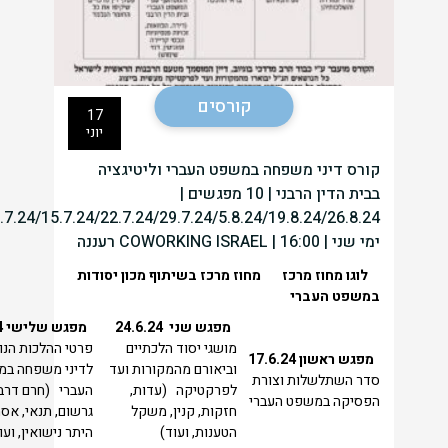
קורסים
17
יוני
קורס דיני משפחה במשפט העברי וליטיגציה
בבית הדין הרבני | 10 מפגשים |
ימי שני | 16:00 | COWORKING ISRAEL רעננה
לוגו מחוז מרכז
מחוז מרכז בשיתוף מכון יסודות
במשפט העברי
מפגש שני
24.6.24
מפגש שלישי
4
מושגי יסוד הלכתיים
פרטי ההלכות הנו
מפגש ראשון
17.6.24
וביאורם מהמקורות ועד
לדיני משפחה ב
סדר השתלשלות וצורת
לפרקטיקה (עדות,
העברי (חרם דרבי
הפסיקה במשפט העברי
חזקות, קנין, משקל
גרשום, תנאי, אס
הטענות, ועוד)
היתר נישואין, ועו