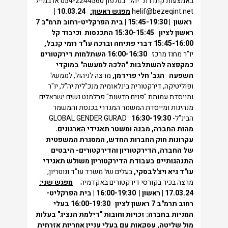
באמצעות קתדרת "יהל" בטלפון 054-2244560 או במייל
helif@bezeqint.net
מפגש ראשון:
10.03.24 |
ראשון |
15:45-19:30
| בית הפרקליט-רחוב תרמ"ב 7
ראשון לציון
15:30-15:45
התכנסות
וכיבוד קל
15:45-16:00
דברי פתיחה וברכה
עו"ד רומי קנבל,
יו"ר מחוז מרכז
16:00-16:30
השתלמות דירקטורים
כמקפצה להשתלבות "הלכה למעשה" במוקדי
השפעה
הגב' חלי פרידמן,
מרצה לניהול, לממשל
ופוליטיקה, דירקטורית בינלאומית מנכ"לית יה"ל, יו"ר
ומייסדת עמותת "פנים חדשות" פרלמנט נשים ישראלים
מנהיגות ומייסדת המשמר המגדרי בכנסת והמשמר
הבינ"ל- GLOBAL GENDER GURAD
16:30-19:30
מהות החברה, מבנה ומשטר תאגידי הארגונים.
עקרונות חוק החברות החדש, המסגרת המשפטית
של החברה, הדירקטוריון והדירקטורים-
היבטים
התנהגותיים בעבודת הדירקטוריון משולש תאגידי
עו"ד גיא ויצ'לבסקי,
בעלים של משרד עו"ד ונוטריון,
מרצה בכיר בקורסי דירקטורים באקדמיה
מפגש שני:
17.03.24 | ראשון | 16:00-19:30 | בית הפרקליט-
רחוב תרמ"ב 7 ראשון לציון
16:00-19:30
בעלי
המניות בחברה: זכויות וחובות
"דילמת הנציג" בעלות
מול שליטה, עסקאות עם בעלי עניין
אחריות אזרחית