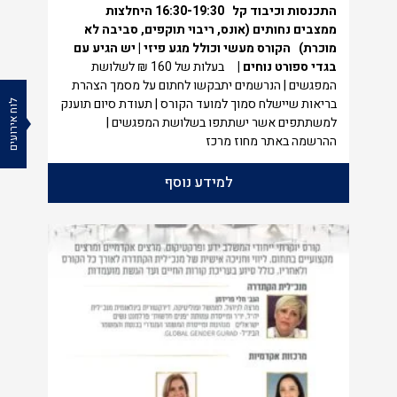
התכנסות וכיבוד קל
16:30-19:30
היחלצות
ממצבים נחותים (אונס, ריבוי תוקפים, סביבה לא
מוכרת)
הקורס מעשי וכולל מגע פיזי | יש הגיע עם
בגדי ספורט נוחים |
בעלות של 160 ₪ לשלושת
המפגשים | הנרשמים יתבקשו לחתום על מסמך הצהרת
בריאות שיישלח סמוך למועד הקורס | תעודת סיום תוענק
לוח אירועים
למשתתפים אשר ישתתפו בשלושת המפגשים |
ההרשמה באתר מחוז מרכז
למידע נוסף