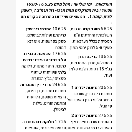
הערכאות.
ימי שלישי | החל מיום 6.5.25 | 16:00-
19:00 | בית הפרקליט מחוז מרכז- רח' תרמ"ב 7, ראשון
לציון. קומה 1.
הנושאים שיידונו בהרחבה בקורס הם
:
6.5.25
מועד קרע
‏מבחניו,
10.6.25
‏הסכמי גירושין
השלכותיו והחריגים ‏ע"פ
‏כריתתם ועילות לביטולם,
הפסיקה בכלל הערכאות.
‏ספק בפרשנות, אומדנא
‏סעיף 5-8 לחוק יחסי ממון. ‏
דמוכח.
17.6.25
‏השפעת הבגידה
13.5.25
כריכה
‏מבחן
על
‏הכתובה ועיניני רכוש
המשולש, מרוץ ‏הסמכויות,
‏כתובה, החזר מתנות, חלוקה
בג"ץ 15 דקות, ‏הלכת פלמן
בלתי שיוויונית שיתוף
ועוד.
ספציפי, בג"ץ הבוגדת.
24.6.25
‏סדרי דין וסמכויות
20.5.25
מזונות ילדים 1
‏סמכות נמשכת, דן ופסק,
‏סמכות בית הדין, שורש
‏הוצאות משפט, הלוואות
החיוב על פי הדין האישי ועל
‏ומתנות הורים, עילות
פי הגיל.
לביטולן.
27.5.25
מזונות ילדים 2
‏האופנים שבהם חייבת אף
1.7.25
חלוקת רכוש
חברה
האישה ‏בדמי המזונות. ואופן
פרטית וציבורית, אופציות