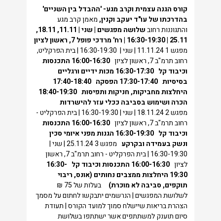
קורס הגנה
עצמית וקרב מגע-
'ההבדל בין השניים'
בהדרכתו של עו"ד יעקב וקנין,
מאמן קרב מגע
והתגוננות רחוב
שלושה מפגשים | שני | 11.11, 18.11,
25.11 | 16:30-19:30 |
רח' מרדכי פופל 7, ראשון לציון
מפגש 1 11.11.24 | שני | 16:30-19:30 | בית הפרקליט,
רחוב תרמ"ב 7, ראשון לציון
16:00-16:30
התכנסות
וכיבוד קל
16:30-17:30
מכות ידיים ורגליים
בסיסיות
17:30-17:40
הפסקה
17:40-18:40
היחלצות מחביקות, חניקות ותפיסות
18:40-19:30
הכרה ושימוש בסביבה ככלי עזר להישרדות
מפגש 2 18.11.24 | שני | 16:30-19:30 | בית הפרקליט -
רחוב תרמ"ב 7, ראשון לציון
16:00-16:30
התכנסות
וכיבוד קל
16:30-19:30
הגנות מפני איומי סכין
ונשק בעמידה ובקרקע
מפגש 3 25.11.24 | שני |
16:30-19:30 | בית הפרקליט - רחוב תרמ"ב 7, ראשון
לציון
16:00-16:30
התכנסות וכיבוד קל
16:30-
19:30
היחלצות ממצבים נחותים (אונס, ריבוי
תוקפים, סביבה לא מוכרת)
בעלות של 75 ₪
לשלושת המפגשים | הנרשמים יתבקשו לחתום על מסמך
הצהרת בריאות שיישלח סמוך למועד הקורס | תעודת
סיום תוענק למשתתפים אשר ישתתפו בשלושת