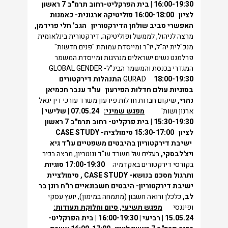
16:00-19:30 | בית הפרקליט-רחוב תרמ"ב 7 ראשון
לציון
16:00-18:00
פוליטיקה ארגונית- כאמנות
האפשרי סביב שולחן הדירקטוריון
הגב' חלי פרידמן,
מרצה לניהול, לממשל ופוליטיקה, דירקטורית בינלאומית
מנכ"לית יה"ל, יו"ר ומייסדת עמותת "פנים חדשות"
פרלמנט נשים ישראלים מנהיגות ומייסדת המשמר
המגדרי בכנסת והמשמר הבינ"ל- GLOBAL GENDER
18:00-19:30
GURAD
התנהלות דירקטורים
בסוגיות עולם חדלות הפירעון
עו"ד ענבר חכמיאן
נהרי,
שיקום חברות חדלות פירעון משרד עורכי דין יגאל
ארנון ושות'
מפגש שמיני:
07.05.24 | שלישי |
15:30-19:30 | בית פרקליט- רחוב תרמ"ב 7 ראשון
לציון
15:30-17:00
סימולציה-
CASE STUDY
ישיבת דירקטוריון בהיבטים משפטיים
עו"ד גיא
ויצ'לבסקי,
בעלים של משרד עו"ד ונוטריון, מרצה בכיר
בקורסי דירקטורים באקדמיה
17:00-19:30
סוגיות
ותרגול מסכם בנושא-
CASE STUDY
, סימולציית
ישיבת דירקטוריון- היבטים חשבונאיים
רו"ח רונן בר
לב,
כלכלן ורואה חשבון (מתמחה במימון), יועץ עסקי
ופיננסי
מפגש תשיעי, סיום וחלוקת תעודות:
15.05.24 | רביעי | 16:00-19:30 | בית הפרקליט-