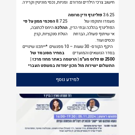
חישוב צרכי ‏הילדים ומדורם.
ומניות, נכסי מוניטין וקרירה. ‏
3.6.25
פוליגרף ודין מרומה
מעמדו ותוקפו של
8.7.25
הסכמי ממון על פי
הפוליגרף בהלכה ובתי הדין,
ההלכה
‏היחס לכתובה,
אי שיתוף פעולה, הברחת
הטלת סנקציות, ‏קנין. ‏
‏נכסים ועוד.
‏היקף הקורס- 30 שעות – 10 מפגשים ‏ ‏*ייתכנו שינויים
בסדר הנושאים והמועדים
במחיר מסובסד של
2500 ₪ פלוס מע"מ | הרשמה באתר מחוז מרכז |
התשלום ישירות מול מכון יסודות במשפט העברי
‏
למידע נוסף