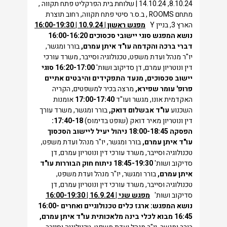
8.10.24, 14.10.24 | שלוחת בית הפרקליט פתח תקווה ,
מתחם ROOMS , ב.ס.ר סיטי פתח תקווה, רחוב תוצרת
הארץ 3, בניין Y
מפגש ראשון | 10.9.24 | 16:00-19:30
נושא המפגש סוגי יישובי סכסוכים
16:00-16:20
דברי ברכה והקדמה
עו"ד איתן עמרם,
בורר ומגשר,
יו"ר מנהל ועדת משפט, טכנולוגיה וסייבר, משרד עורכי
דין ונוטריון עמרם, דן סדיקוב ושות'
16:20-17:00
סוגי
יישוב סכסוכים, מנעד התפקידים והיבטים אתיים
פרופ' עומר שפירא,
מרצה בכיר למשפטים, הקריה
האקדמית אונו, מגשר ועו"ד
17:00-17:40
אומנות
השכנוע
עו"ד אבשלום דואק,
בורר ומגשר, משרד עורך
דין ונוטריון מאיר דואק (שופט בדימוס)
17:40-18:
הפסקה
18:00-18:45
ניהול יעיל ליישוב הסכסוך
עו"ד איתן עמרם,
בורר ומגשר, יו"ר מנהל ועדת משפט,
טכנולוגיה וסייבר, משרד עורכי דין ונוטריון עמרם, דן
סדיקוב ושות'
18:45-19:30
ניתוח חוק הבוררות
עו"ד
איתן עמרם,
בורר ומגשר, יו"ר מנהל ועדת משפט,
טכנולוגיה וסייבר, משרד עורכי דין ונוטריון עמרם, דן
סדיקוב ושות'
מפגש שני | 16.9.24 | 16:00-19:30
נושא המפגש: ארגז כלים טכנולוגיים ואחרים
16:00-
16:45
מבוא לכלי בינה מלאכותית
עו"ד איתן עמרם,