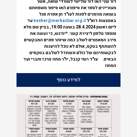
דור שני ו/או דור שלישי לשורדי שואה, אשר
מעוניינים לספר את סיפורם ו/או סיפור משפחתם
בשואה מוזמנים לפנות לעו"ד חן אפרת סגל
באמצעות דוא"ל
kesher@merkazbar.org.il
עד
ליום ראשון 28.4.2024 בשעה 19:00, בציון שם מלא
ומספר טלפון ליצירת קשר.
*יודגש, כי נעשה את
מירב המאמצים לשלב כמה שיותר פונים המבקשים
להשתתף בטקס, אולם לא נוכל להיענות
לבקשותיהם של כולם ונשתדל לשלבם בטקסים
הבאים.
עו"ד רומי קנבל,
יו"ר מחוז מרכז
וחברי ועד
המחוז
למידע נוסף