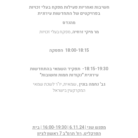
חשיבות ואחריות פעילות מפקח בעלי זכויות
בפרויקטים של התחדשות עירונית
מהנדס
מר מיקי זרחיה
, מפקח בעלי זכויות
18:00-18:15 הפסקה
18:15-19:30- תפקיד השמאי בהתחדשות
עירונית "נקודות חמות וחשובות"
גב' נחמה בוגין
, שמאית, יו"ר לשכת שמאי
המקרקעין בישראל
מפגש שני | 6.11.24 | 16:00-19:30 | בית
הפרקליט, רח' תרמ"ב 7 ראשון לציון