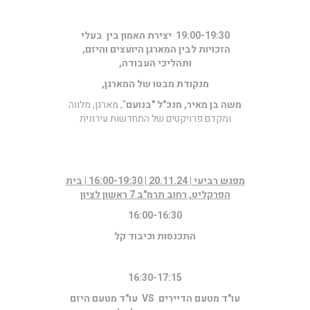
19:00-19:30 יצירת האמון בין בעלי
הזכויות לבין המארגן היועצים והיזם,
ותהליכי העבודה,
מנקודת מבטו של המארגן,
משה בן מאיר, מנכ"ל "בנועם
", מארגן, מלווה
ומקדם פרויקטים של התחדשות עירונית
מפגש רביעי | 20.11.24 | 16:00-19:30 | בית
הפרקליט, רחוב תרמ"ב 7 ראשון לציון
16:00-16:30
התכנסות וכיבוד קל
16:30-17:15
עו"ד מטעם הדיירים
VS
עו"ד מטעם היזם