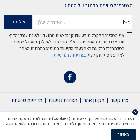
הצטרפו לרשימת הדיוור של המחוז
אני מסכים/ה לקבל מידע שיווקי והצעות ממועדון לשכת עורכי הדין-
ועד מחוז מרכז, באמצעות דוא"ל. הנני מודע/ת לכך שאוכל להסיר
הסכמתי זו בכל עת באמצעות הקישור המופיע בתחתית האתר.
למידע נוסף ניתן לעיין
במדיניות הפרטיות
צרו קשר
תקנון אתר
הצהרת נגישות
מדיניות פרטיות
צרו קשר
תקנון אתר
הצהרת נגישות
מדיניות פרטיות
באתר זה נעשה שימוש בקבצי עוגיות (cookies) ובטכנולוגיות מעקב אחרות
בהתאם
למדיניות הפרטיות
המשך גלישתך באתר מהווה הסכמה לשימוש זה
כל הזכויות שמורות לשכת עורכי הדין ©2020
מאושר
Handcrafted by Matat